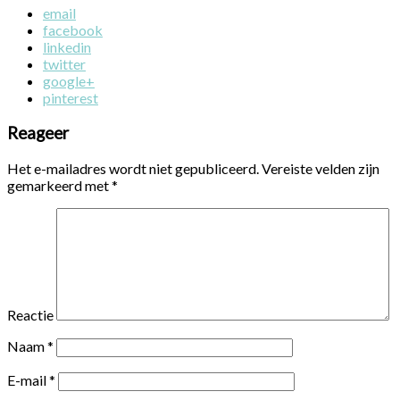
email
facebook
linkedin
twitter
google+
pinterest
Reageer
Het e-mailadres wordt niet gepubliceerd.
Vereiste velden zijn
gemarkeerd met
*
Reactie
Naam
*
E-mail
*