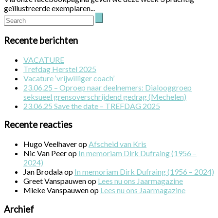
geïllustreerde exemplaren...
Recente berichten
VACATURE
Trefdag Herstel 2025
Vacature ‘vrijwilliger coach’
23.06.25 – Oproep naar deelnemers: Dialooggroep
seksueel grensoverschrijdend gedrag (Mechelen)
23.06.25 Save the date – TREFDAG 2025
Recente reacties
Hugo Veelhaver
op
Afscheid van Kris
Nic Van Peer
op
In memoriam Dirk Dufraing (1956 –
2024)
Jan Brodala
op
In memoriam Dirk Dufraing (1956 – 2024)
Greet Vanspauwen
op
Lees nu ons Jaarmagazine
Mieke Vanspauwen
op
Lees nu ons Jaarmagazine
Archief