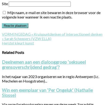
Site
Mijn naam, e-mail en site bewaren in deze browser voor de
volgende keer wanneer ik een reactie plaats.
VORMINGSDAG « Kruispuntdenken of intersectioneel denken
» Sarah Scheepers (VZW ELLA)
Herstel kleurt kunst
Related Posts
Deelnemen aan een dialooggroep ‘seksueel
grensoverschrijdend gedrag’?
In het najaar van 2023 organiseren we in regio Antwerpen (i.c.
Mechelen en Hoogstraten)...
Win een exemplaar van ‘Per Ongeluk’ (Nathalie
Slosse)
Via onze facebookpagina geven we deze week 3 prachtig